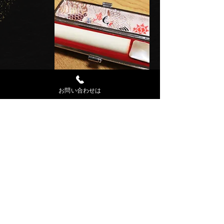
お問い合わせは
印鑑作製いたします
良い印鑑とは
●
正しい印相印章学に基づき、真実の作
製根拠をもった印か。
●
確かな篆刻技術で、一字一画が芸術美
のある手彫りの印か。
●
長い実績を持つ権威者の鑑定彫刻によ
るものか。
●
吉相印材で吉相寸法に叶っているか。
●
正しく鑑定された責任ある鑑定証書が